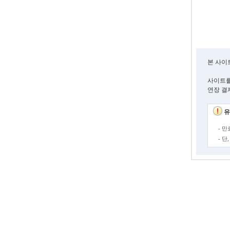
본 사이
사이트를
연장 결
유
- 
- 